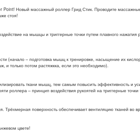
er Point! Новый массажный роллер Грид Стик. Проводите массажны
же стоя!
оздействие на мышцы и триггерные точки путем плавного нажатия 
сти (начало – подготовка мышц к тренировке, насыщение их кислор
 и только потом растяжкка, если это необходимо).
лизировать ткани мышц, тем самым повысить эффективность и усил
яти роллера – принцип воздействия рукоятей на триггерные точки т
ется. Трёхмерная поверхность обеспечивает вентиляцию тканей во 
анжевом цвете!