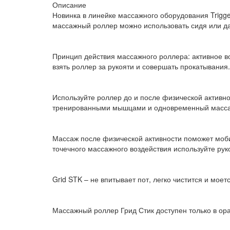
Описание
Новинка в линейке массажного оборудования Trigg
массажный роллер можно использовать сидя или да
Принцип действия массажного роллера: активное в
взять роллер за рукояти и совершать прокатывания.
Используйте роллер до и после физической активно
тренированными мышцами и одновременный массаж,
Массаж после физической активности поможет моби
точечного массажного воздействия используйте руко
Grid STK – не впитывает пот, легко чистится и мо
Массажный роллер Грид Стик доступен только в ор